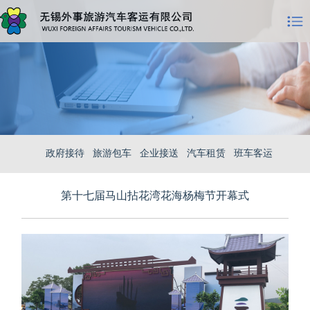
政府接待
旅游包车
企业接送
汽车租赁
班车客运
第十七届马山拈花湾花海杨梅节开幕式